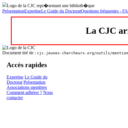
Présentation
Expertise
Le Guide du Doctorat
Questions fréquentes - F
La CJC arr
Document tiré de :
cjc.jeunes-chercheurs.org/outils/mentio
Accès rapides
Expertise
Le Guide du
Doctorat
Présentation
Associations membres
Comment adhérer ?
Nous
contacter