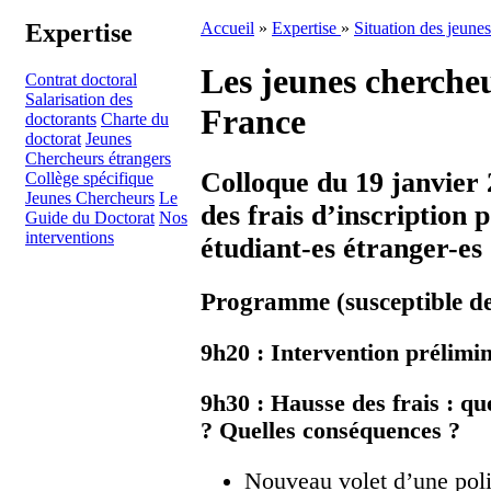
Expertise
Accueil
»
Expertise
»
Situation des jeune
Les jeunes cherche
Contrat doctoral
Salarisation des
France
doctorants
Charte du
doctorat
Jeunes
Chercheurs étrangers
Colloque du 19 janvier 
Collège spécifique
Jeunes Chercheurs
Le
des frais d’inscription 
Guide du Doctorat
Nos
interventions
étudiant-es étranger-es
Programme (susceptible de
9h20 : Intervention prélimi
9h30 : Hausse des frais : qu
? Quelles conséquences ?
Nouveau volet d’une poli