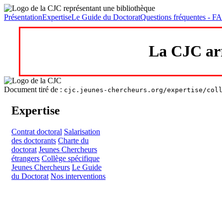
Présentation
Expertise
Le Guide du Doctorat
Questions fréquentes - F
La CJC arr
Document tiré de :
cjc.jeunes-chercheurs.org/expertise/col
Expertise
Contrat doctoral
Salarisation
des doctorants
Charte du
doctorat
Jeunes Chercheurs
étrangers
Collège spécifique
Jeunes Chercheurs
Le Guide
du Doctorat
Nos interventions