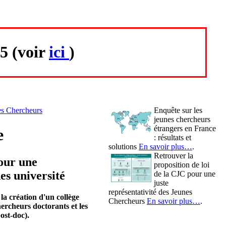
5 (voir
ici
)
es Chercheurs
Enquête sur les
jeunes chercheurs
étrangers en France
e
: résultats et
solutions
En savoir plus…
.
Retrouver la
pour une
proposition de loi
es université
de la CJC pour une
juste
représentativité des Jeunes
a création d'un collège
Chercheurs
En savoir plus…
.
hercheurs doctorants et les
st-doc).