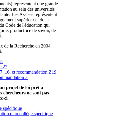
anents) représentent une grande
ntation au sein des universités
istante. Les Assises représentent
ignement supérieur et de la
du Code de l'éducation qui
gorie, productrice de savoir, de
t.
raux de la Recherche en 2004
9.
58
e 22
 7, 16, et recommandation Z19
commandation 3
n projet de loi prêt à
nes chercheurs ne sont pas
x-ci.
e spécifique
éation d'un collège spécifique