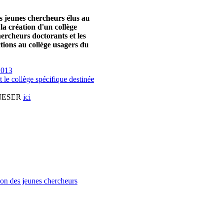
s jeunes chercheurs élus au
la création d'un collège
hercheurs doctorants et les
ions au collège usagers du
2013
 le collège spécifique destinée
 CNESER
ici
ion des jeunes chercheurs