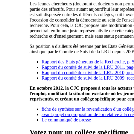
Les Jeunes chercheurs (doctorant et docteurs non perm
partie des effectifs. Pour autant aujourd'hui leur représe
est soit dispersée entre les différents collèges, soit inex
l'occasion de consolider la démocratie au sein de l'ense
recherche. Pour cela, la CJC propose une modification 
permettrait enfin une juste représentativité de cette caté
recherche et d'enseignement, mais sans statut permanen
Sa position a d'ailleurs été retenue par les Etats Géné
ainsi que par le Comité de Suivi de la LRU depuis 200
Rapport des Etats généraux de la Recherche, p. 
Rapport du comité de suivi de la LRU 2011, pag
Rapport du comité de suivi de la LRU 2010, pp.
Rapport du comité de suivi de la LRU 2009, re
En octobre 2012, la CJC propose à tous les acteurs u
l'emploi, modifiant la situation existante où les jeu
représentés, et créant un collège spécifique pour ceu
fiche de synthèse sur la revendication d'un collèg
avant-projet ou proposition de loi relative à la cr
Le communiqué de presse
Votez pour un collège spécifique